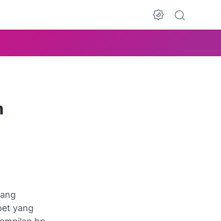
n
yang
pet yang