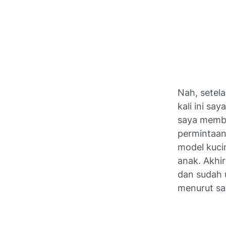
Nah, setel
kali ini sa
saya membu
permintaan
model kuci
anak. Akhi
dan sudah
menurut say