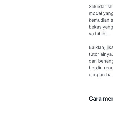
Sekedar sh
model yang
kemudian sa
bekas yang
ya hihihi...
Baiklah, j
tutorialnya
dan benang,
bordir, ren
dengan bah
Cara me