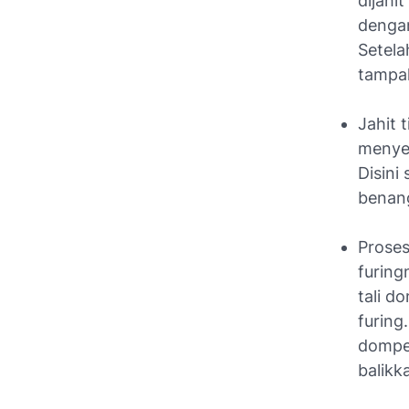
dijahi
dengan
Setela
tampak
Jahit 
menyem
Disini
benan
Proses
furing
tali d
furing
dompet
balikk