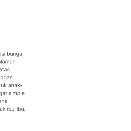
asi bunga,
galaman
atas
engan
tuk anak-
at simple
ena
uk ibu-ibu.