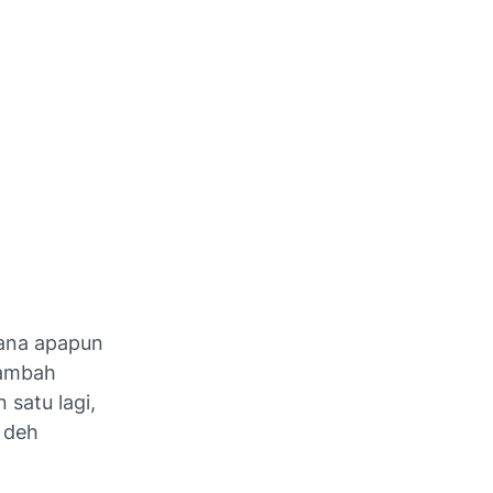
hana apapun
tambah
 satu lagi,
a deh