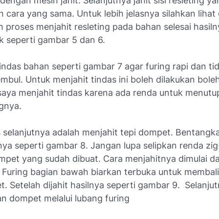
t dengan mesin jahit. Selanjutnya jahit sisi resleting y
 cara yang sama. Untuk lebih jelasnya silahkan lihat
h proses menjahit resleting pada bahan selesai hasil
 seperti gambar 5 dan 6.
tindas bahan seperti gambar 7 agar furing rapi dan ti
bul. Untuk menjahit tindas ini boleh dilakukan boleh
 saya menjahit tindas karena ada renda untuk menutu
gnya.
 selanjutnya adalah menjahit tepi dompet. Bentangk
nya seperti gambar 8. Jangan lupa selipkan renda zi
ompet yang sudah dibuat. Cara menjahitnya dimulai da
. Furing bagian bawah biarkan terbuka untuk membal
. Setelah dijahit hasilnya seperti gambar 9. Selanju
an dompet melalui lubang furing