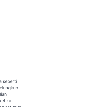
a seperti
nelungkup
dian
ketika