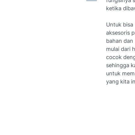
fungsinya 
ketika dib
Untuk bisa
aksesoris 
bahan dan 
mulai dari
cocok deng
sehingga k
untuk memb
yang kita i