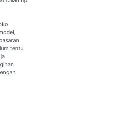
nampilan hp
toko
model,
 pasaran
lum tentu
ja
nginan
dengan