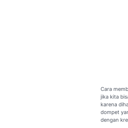
Cara membu
jika kita 
karena dihas
dompet yang
dengan krea