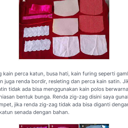
 kain perca katun, busa hati, kain furing seperti gamb
n juga renda bordir, resleting dan perca kain satin. J
atin tidak ada bisa menggunakan kain polos berwarn
hiasan bentuk bunga. Renda zig-zag disini saya gun
ompet, jika renda zig-zag tidak ada bisa diganti denga
 katun senada dengan bahan.