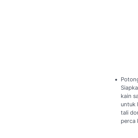
Potong
Siapka
kain s
untuk 
tali d
perca