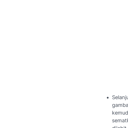
Selanj
gambar
kemudi
sematk