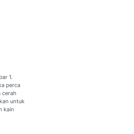
ar 1.
ika perca
a cerah
akan untuk
n kain