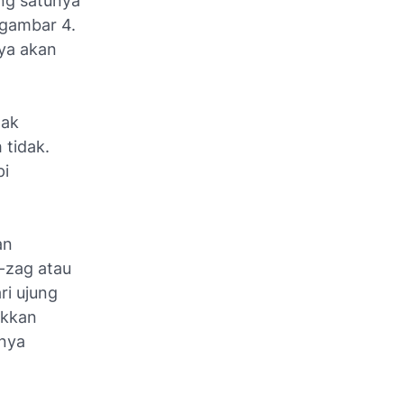
ang satunya
 gambar 4.
nya akan
dak
 tidak.
pi
an
g-zag atau
ri ujung
ikkan
tnya