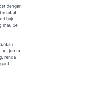
pet dengan
tersebut
ari baju
g mau beli
utuhkan
ting, jarum
g, renda
iganti