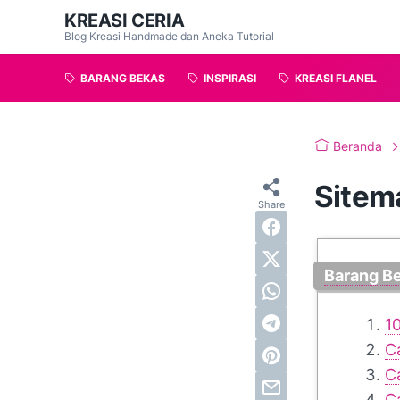
KREASI CERIA
Blog Kreasi Handmade dan Aneka Tutorial
BARANG BEKAS
INSPIRASI
KREASI FLANEL
Beranda
Sitem
Barang B
1
C
C
C