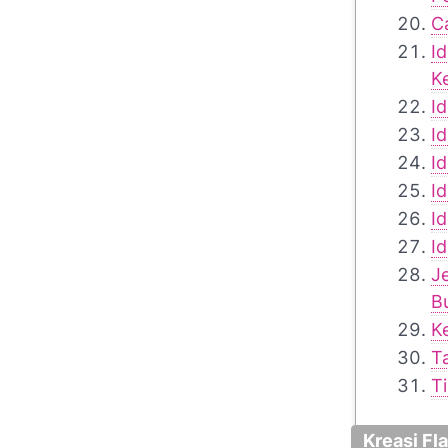
C
I
Ke
I
I
I
I
I
I
J
B
K
T
T
Kreasi Fl