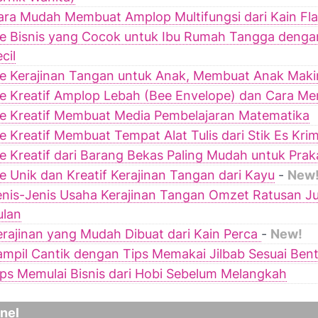
ara Mudah Membuat Amplop Multifungsi dari Kain Fla
de Bisnis yang Cocok untuk Ibu Rumah Tangga deng
cil
de Kerajinan Tangan untuk Anak, Membuat Anak Makin
de Kreatif Amplop Lebah (Bee Envelope) dan Cara M
de Kreatif Membuat Media Pembelajaran Matematika
de Kreatif Membuat Tempat Alat Tulis dari Stik Es Kri
de Kreatif dari Barang Bekas Paling Mudah untuk Pra
de Unik dan Kreatif Kerajinan Tangan dari Kayu
-
New
enis-Jenis Usaha Kerajinan Tangan Omzet Ratusan Ju
ulan
erajinan yang Mudah Dibuat dari Kain Perca
-
New!
ampil Cantik dengan Tips Memakai Jilbab Sesuai Ben
ips Memulai Bisnis dari Hobi Sebelum Melangkah
anel