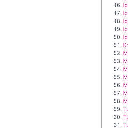
I
I
I
I
I
K
M
M
M
M
M
M
M
T
T
T