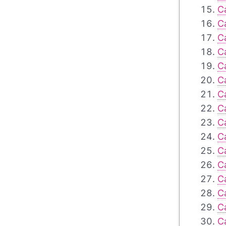
C
C
C
C
C
C
C
C
C
C
C
C
C
C
C
C