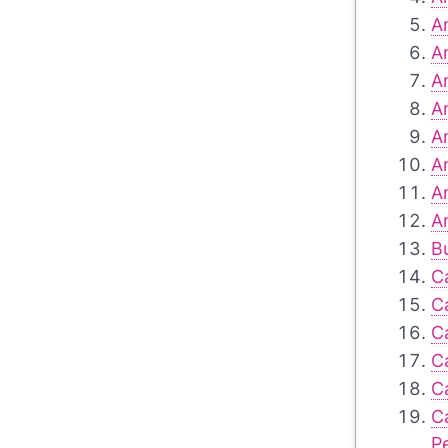
A
A
A
A
A
A
A
A
Bu
C
C
C
C
C
C
P