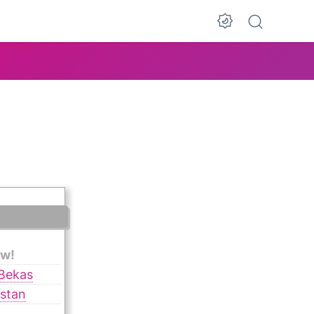
w!
 Bekas
nstan