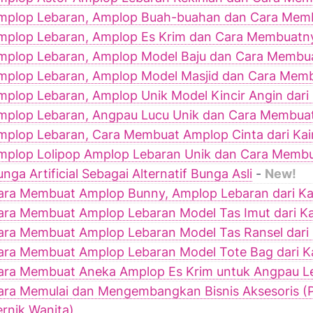
mplop Lebaran, Amplop Buah-buahan dan Cara Mem
mplop Lebaran, Amplop Es Krim dan Cara Membuatn
mplop Lebaran, Amplop Model Baju dan Cara Membu
mplop Lebaran, Amplop Model Masjid dan Cara Mem
mplop Lebaran, Amplop Unik Model Kincir Angin dari 
mplop Lebaran, Angpau Lucu Unik dan Cara Membua
mplop Lebaran, Cara Membuat Amplop Cinta dari Kain
mplop Lolipop Amplop Lebaran Unik dan Cara Memb
nga Artificial Sebagai Alternatif Bunga Asli
-
New!
ara Membuat Amplop Bunny, Amplop Lebaran dari Kai
ara Membuat Amplop Lebaran Model Tas Imut dari Ka
ara Membuat Amplop Lebaran Model Tas Ransel dari 
ara Membuat Amplop Lebaran Model Tote Bag dari Ka
ara Membuat Aneka Amplop Es Krim untuk Angpau L
ara Memulai dan Mengembangkan Bisnis Aksesoris (
ernik Wanita)