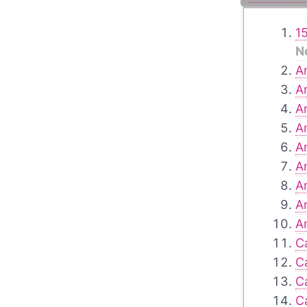
1
N
A
A
A
A
A
A
A
A
A
C
C
C
C