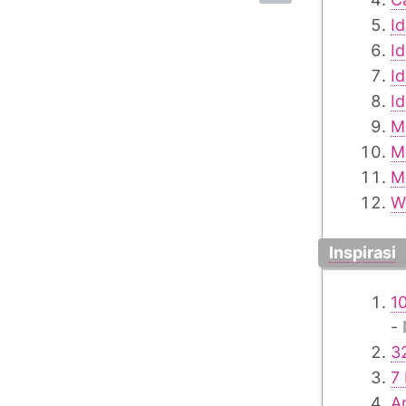
I
I
I
I
M
M
M
W
Inspirasi
1
-
3
7
A