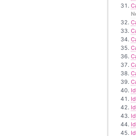
C
N
C
C
C
C
C
C
C
C
I
I
I
I
I
I