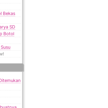
ol Bekas
karya SD
p Botol
 Susu
w!
 Ditemukan
mbuatnya