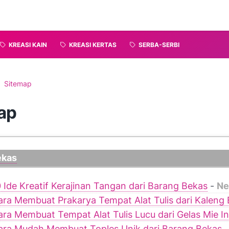
KREASI KAIN
KREASI KERTAS
SERBA-SERBI
Sitemap
ap
ekas
0 Ide Kreatif Kerajinan Tangan dari Barang Bekas
-
Ne
ara Membuat Prakarya Tempat Alat Tulis dari Kaleng
ara Membuat Tempat Alat Tulis Lucu dari Gelas Mie I
ara Mudah Membuat Toples Unik dari Barang Bekas