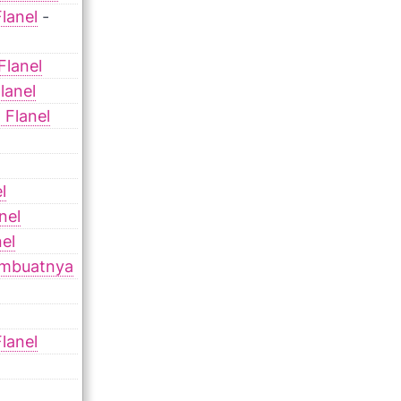
lanel
-
Flanel
lanel
 Flanel
l
nel
el
embuatnya
lanel