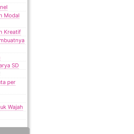
nel
an Modal
 Kreatif
embuatnya
m
karya SD
!
ta per
tuk Wajah