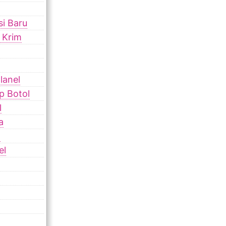
si Baru
s Krim
lanel
p Botol
l
a
l
el
l