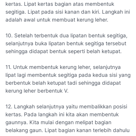
kertas. Lipat kertas bagian atas membentuk
segitiga. Lipat pada sisi kanan dan kiri. Langkah ini
adalah awal untuk membuat kerung leher.
10. Setelah terbentuk dua lipatan bentuk segitiga,
selanjutnya buka lipatan bentuk segitiga tersebut
sehingga didapat bentuk seperti belah ketupat.
11. Untuk membentuk kerung leher, selanjutnya
lipat lagi membentuk segitiga pada kedua sisi yang
berbentuk belah ketupat tadi sehingga didapat
kerung leher berbentuk V.
12. Langkah selanjutnya yaitu membalikkan posisi
kertas. Pada langkah ini kita akan membentuk
gaunnya. Kita mulai dengan melipat bagian
belakang gaun. Lipat bagian kanan terlebih dahulu