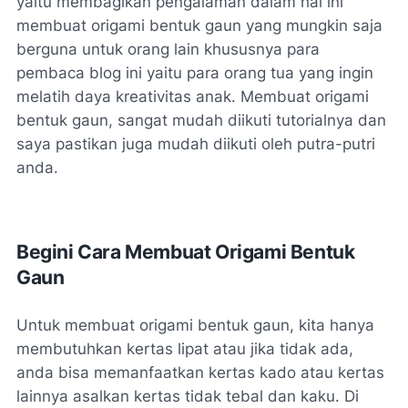
yaitu membagikan pengalaman dalam hal ini
membuat origami bentuk gaun yang mungkin saja
berguna untuk orang lain khususnya para
pembaca blog ini yaitu para orang tua yang ingin
melatih daya kreativitas anak. Membuat origami
bentuk gaun, sangat mudah diikuti tutorialnya dan
saya pastikan juga mudah diikuti oleh putra-putri
anda.
Begini Cara Membuat Origami Bentuk
Gaun
Untuk membuat origami bentuk gaun, kita hanya
membutuhkan kertas lipat atau jika tidak ada,
anda bisa memanfaatkan kertas kado atau kertas
lainnya asalkan kertas tidak tebal dan kaku. Di