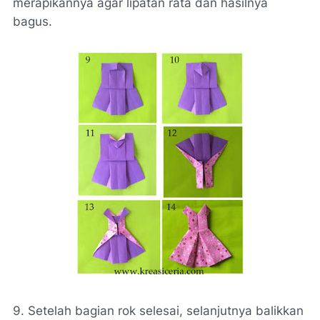
merapikannya agar lipatan rata dan hasilnya
bagus.
9. Setelah bagian rok selesai, selanjutnya balikkan