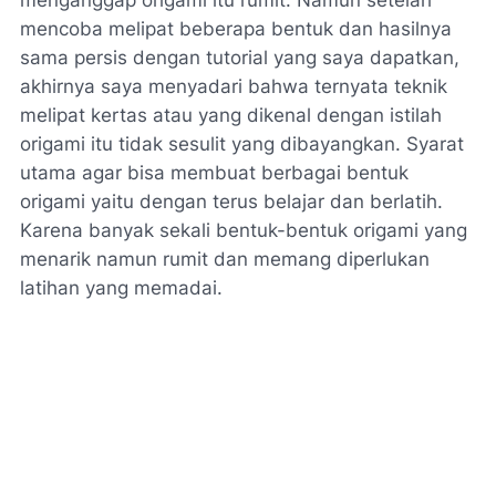
menganggap origami itu rumit. Namun setelah
mencoba melipat beberapa bentuk dan hasilnya
sama persis dengan tutorial yang saya dapatkan,
akhirnya saya menyadari bahwa ternyata teknik
melipat kertas atau yang dikenal dengan istilah
origami itu tidak sesulit yang dibayangkan. Syarat
utama agar bisa membuat berbagai bentuk
origami yaitu dengan terus belajar dan berlatih.
Karena banyak sekali bentuk-bentuk origami yang
menarik namun rumit dan memang diperlukan
latihan yang memadai.