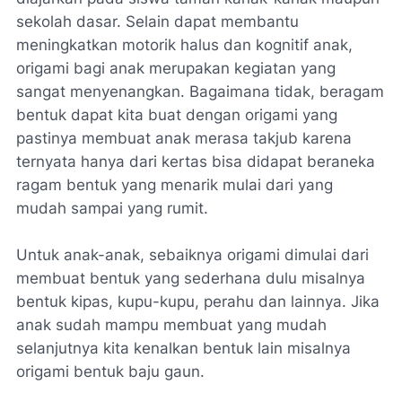
sekolah dasar. Selain dapat membantu
meningkatkan motorik halus dan kognitif anak,
origami bagi anak merupakan kegiatan yang
sangat menyenangkan. Bagaimana tidak, beragam
bentuk dapat kita buat dengan origami yang
pastinya membuat anak merasa takjub karena
ternyata hanya dari kertas bisa didapat beraneka
ragam bentuk yang menarik mulai dari yang
mudah sampai yang rumit.
Untuk anak-anak, sebaiknya origami dimulai dari
membuat bentuk yang sederhana dulu misalnya
bentuk kipas, kupu-kupu, perahu dan lainnya. Jika
anak sudah mampu membuat yang mudah
selanjutnya kita kenalkan bentuk lain misalnya
origami bentuk baju gaun.