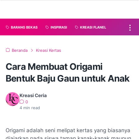
BARANG BEKAS
INSPIRASI
KREASI FLANEL
Beranda
Kreasi Kertas
Cara Membuat Origami
Bentuk Baju Gaun untuk Anak
Kreasi Ceria
0
4
min read
Origami adalah seni melipat kertas yang biasanya
diajarkan pada siswa taman kanak-kanak maupun