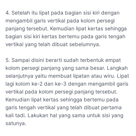
4. Setelah itu lipat pada bagian sisi kiri dengan
mengambil garis vertikal pada kolom persegi
panjang tersebut. Kemudian lipat kertas sehingga
bagian sisi kiri kertas bertemu pada garis tengah
vertikal yang telah dibuat sebelumnya.
5. Sampai disini berarti sudah terbentuk empat
kolom persegi panjang yang sama besar. Langkah
selanjutnya yaitu membuat lipatan atau wiru. Lipat
lagi kolom ke-2 dan ke-3 dengan mengambil garis
vertikal pada kolom persegi panjang tersebut.
Kemudian lipat kertas sehingga bertemu pada
garis tengah vertikal yang telah dibuat pertama
kali tadi. Lakukan hal yang sama untuk sisi yang
satunya.