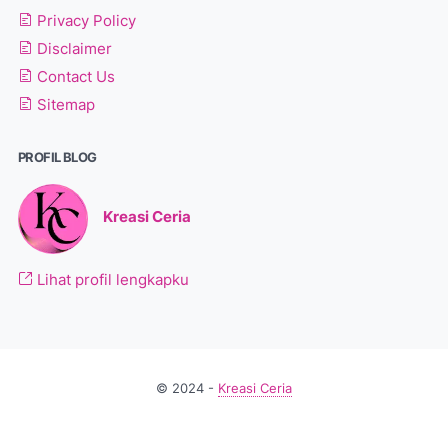
Privacy Policy
Disclaimer
Contact Us
Sitemap
PROFIL BLOG
Kreasi Ceria
Lihat profil lengkapku
© 2024 -
Kreasi Ceria