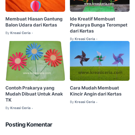
Membuat Hiasan Gantung
Ide Kreatif Membuat
Balon Udara dari Kertas
Prakarya Bunga Terompet
dari Kertas
By
Kreasi Ceria
•
By
Kreasi Ceria
•
Contoh Prakarya yang
Cara Mudah Membuat
Mudah Dibuat Untuk Anak
Kincir Angin dari Kertas
TK
By
Kreasi Ceria
•
By
Kreasi Ceria
•
Posting Komentar