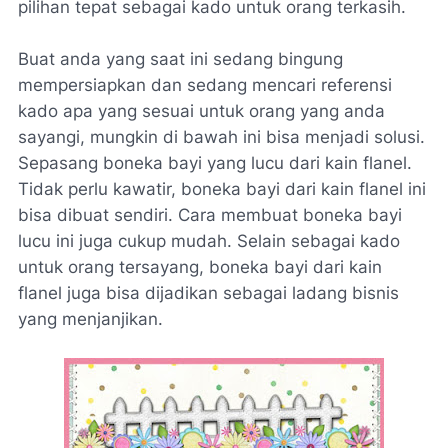
pilihan tepat sebagai kado untuk orang terkasih.
Buat anda yang saat ini sedang bingung
mempersiapkan dan sedang mencari referensi
kado apa yang sesuai untuk orang yang anda
sayangi, mungkin di bawah ini bisa menjadi solusi.
Sepasang boneka bayi yang lucu dari kain flanel.
Tidak perlu kawatir, boneka bayi dari kain flanel ini
bisa dibuat sendiri. Cara membuat boneka bayi
lucu ini juga cukup mudah. Selain sebagai kado
untuk orang tersayang, boneka bayi dari kain
flanel juga bisa dijadikan sebagai ladang bisnis
yang menjanjikan.