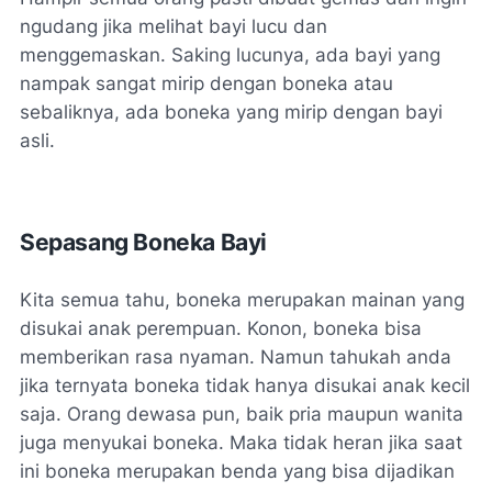
ngudang jika melihat bayi lucu dan
menggemaskan. Saking lucunya, ada bayi yang
nampak sangat mirip dengan boneka atau
sebaliknya, ada boneka yang mirip dengan bayi
asli.
Sepasang Boneka Bayi
Kita semua tahu, boneka merupakan mainan yang
disukai anak perempuan. Konon, boneka bisa
memberikan rasa nyaman. Namun tahukah anda
jika ternyata boneka tidak hanya disukai anak kecil
saja. Orang dewasa pun, baik pria maupun wanita
juga menyukai boneka. Maka tidak heran jika saat
ini boneka merupakan benda yang bisa dijadikan