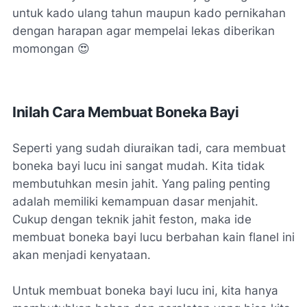
untuk kado ulang tahun maupun kado pernikahan
dengan harapan agar mempelai lekas diberikan
momongan 😍
Inilah Cara Membuat Boneka Bayi
Seperti yang sudah diuraikan tadi, cara membuat
boneka bayi lucu ini sangat mudah. Kita tidak
membutuhkan mesin jahit. Yang paling penting
adalah memiliki kemampuan dasar menjahit.
Cukup dengan teknik jahit feston, maka ide
membuat boneka bayi lucu berbahan kain flanel ini
akan menjadi kenyataan.
Untuk membuat boneka bayi lucu ini, kita hanya