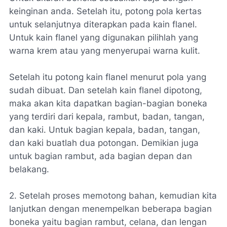
keinginan anda. Setelah itu, potong pola kertas
untuk selanjutnya diterapkan pada kain flanel.
Untuk kain flanel yang digunakan pilihlah yang
warna krem atau yang menyerupai warna kulit.
Setelah itu potong kain flanel menurut pola yang
sudah dibuat. Dan setelah kain flanel dipotong,
maka akan kita dapatkan bagian-bagian boneka
yang terdiri dari kepala, rambut, badan, tangan,
dan kaki. Untuk bagian kepala, badan, tangan,
dan kaki buatlah dua potongan. Demikian juga
untuk bagian rambut, ada bagian depan dan
belakang.
2. Setelah proses memotong bahan, kemudian kita
lanjutkan dengan menempelkan beberapa bagian
boneka yaitu bagian rambut, celana, dan lengan