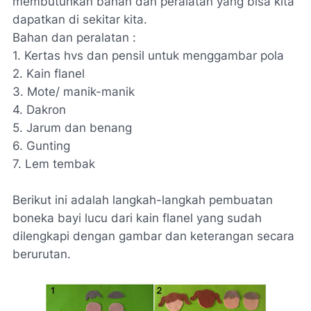
membutuhkan bahan dan peralatan yang bisa kita
dapatkan di sekitar kita.
Bahan dan peralatan :
1. Kertas hvs dan pensil untuk menggambar pola
2. Kain flanel
3. Mote/ manik-manik
4. Dakron
5. Jarum dan benang
6. Gunting
7. Lem tembak
Berikut ini adalah langkah-langkah pembuatan
boneka bayi lucu dari kain flanel yang sudah
dilengkapi dengan gambar dan keterangan secara
berurutan.