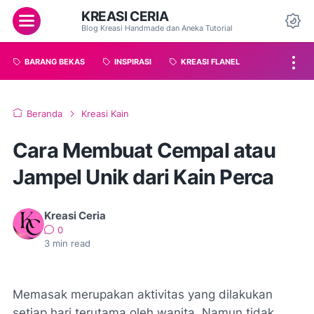
KREASI CERIA
Blog Kreasi Handmade dan Aneka Tutorial
BARANG BEKAS
INSPIRASI
KREASI FLANEL
Beranda
Kreasi Kain
Cara Membuat Cempal atau
Jampel Unik dari Kain Perca
Kreasi Ceria
0
3
min read
Memasak merupakan aktivitas yang dilakukan
setiap hari terutama oleh wanita. Namun tidak