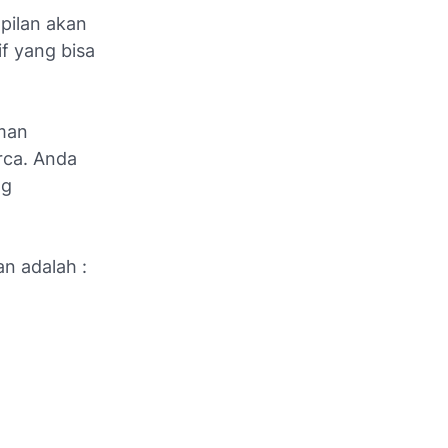
pilan akan
if yang bisa
aman
rca. Anda
ng
n adalah :