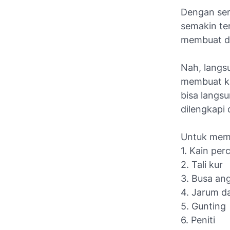
Dengan ser
semakin ter
membuat dir
Nah, langsu
membuat ka
bisa langs
dilengkapi
Untuk memb
1. Kain per
2. Tali kur
3. Busa ang
4. Jarum d
5. Gunting
6. Peniti