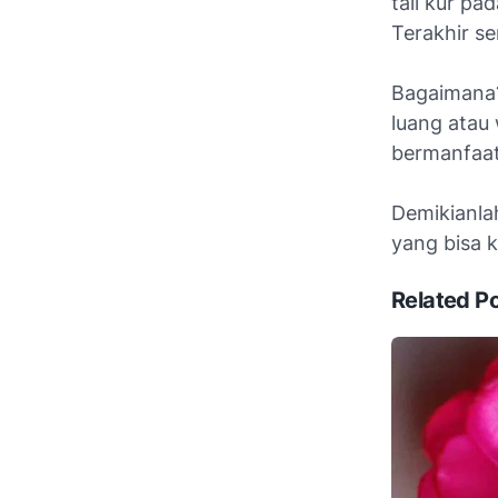
tali kur pa
Terakhir se
Bagaimana?
luang atau
bermanfaat
Demikianl
yang bisa 
Related P