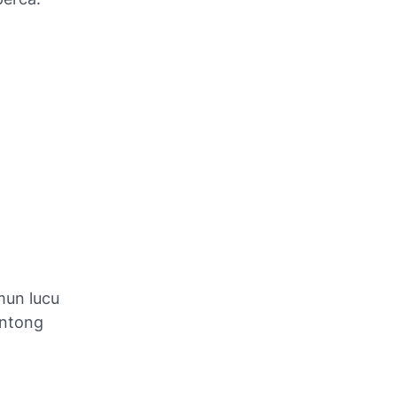
mun lucu
antong