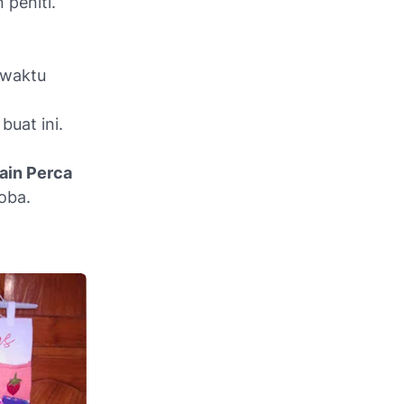
 peniti.
 waktu
n
uat ini.
ain Perca
oba.