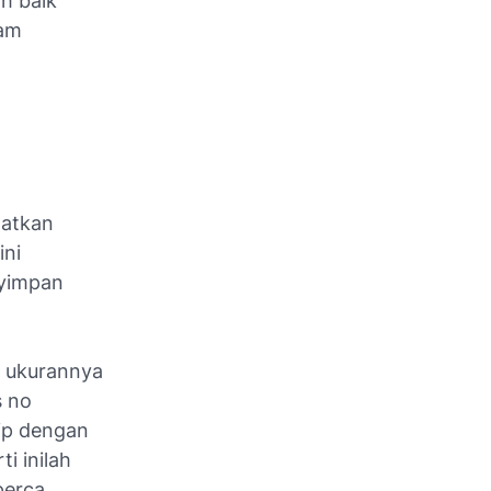
h baik
lam
aatkan
ini
nyimpan
a ukurannya
s no
ip dengan
i inilah
perca.