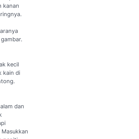
an kanan
ringnya.
caranya
a gambar.
ak kecil
k kain di
ntong.
 dalam dan
k
api
i. Masukkan