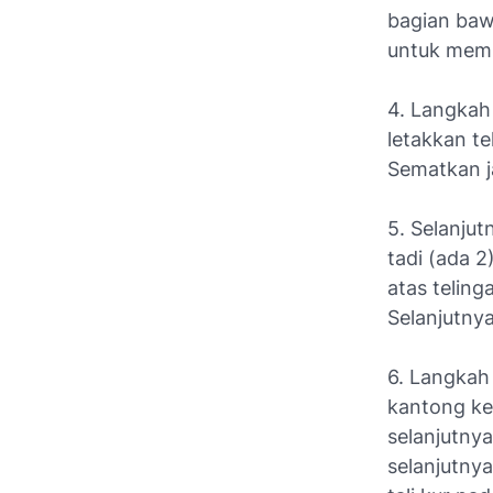
bagian bawa
untuk memb
4. Langkah
letakkan t
Sematkan ja
5. Selanjut
tadi (ada 2
atas teling
Selanjutnya
6. Langkah 
kantong ke
selanjutnya
selanjutnya