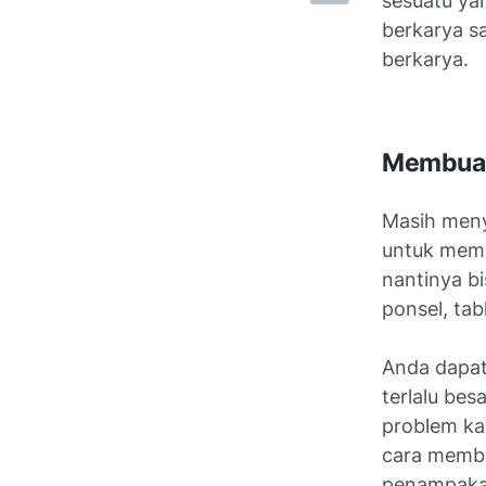
sesuatu ya
berkarya s
berkarya.
Membuat 
Masih meny
untuk memb
nantinya b
ponsel, tab
Anda dapat
terlalu bes
problem ka
cara membu
penampakan