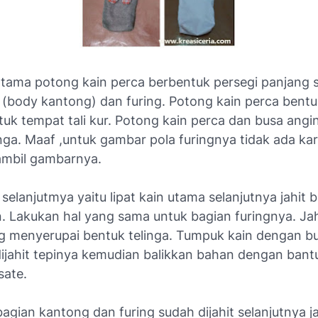
-tama potong kain perca berbentuk persegi panjang 
 (body kantong) dan furing. Potong kain perca bentu
tuk tempat tali kur. Potong kain perca dan busa angi
inga. Maaf ,untuk gambar pola furingnya tidak ada ka
mbil gambarnya.
selanjutmya yaitu lipat kain utama selanjutnya jahit 
n. Lakukan hal yang sama untuk bagian furingnya. Jah
g menyerupai bentuk telinga. Tumpuk kain dengan b
ijahit tepinya kemudian balikkan bahan dengan bant
sate.
bagian kantong dan furing sudah dijahit selanjutnya j