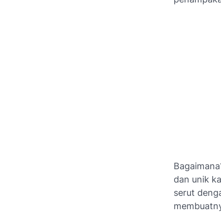
Bagaimana?
dan unik k
serut deng
membuatnya