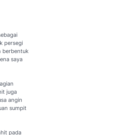
sebagai
k persegi
n berbentuk
rena saya
bagian
it juga
usa angin
uan sumpit
ahit pada