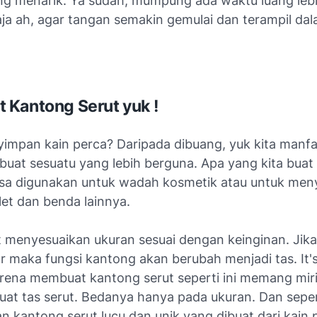
ng menarik. Ya sudah, mumpung ada waktu luang lebi
aja ah, agar tangan semakin gemulai dan terampil da
Kantong Serut yuk !
impan kain perca? Daripada dibuang, yuk kita manf
uat sesuatu yang lebih berguna. Apa yang kita buat 
isa digunakan untuk wadah kosmetik atau untuk me
let dan benda lainnya.
 menyesuaikan ukuran sesuai dengan keinginan. Jik
ar maka fungsi kantong akan berubah menjadi tas. It'
rena membuat kantong serut seperti ini memang mir
at tas serut. Bedanya hanya pada ukuran. Dan sepert
 kantong serut lucu dan unik yang dibuat dari kain 