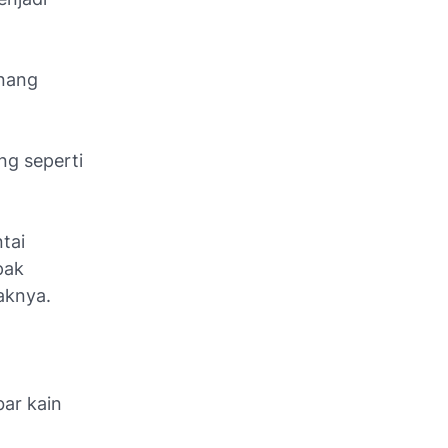
enang
ng seperti
tai
pak
aknya.
bar kain