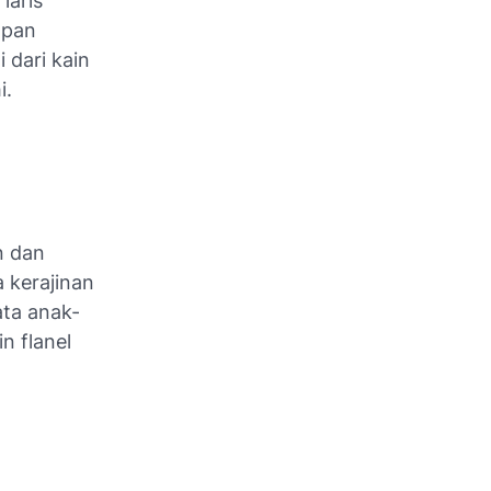
laris
mpan
 dari kain
i.
n dan
 kerajinan
ata anak-
n flanel