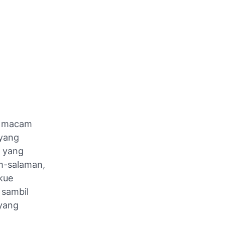
ka macam
 yang
g yang
am-salaman,
kue
 sambil
 yang