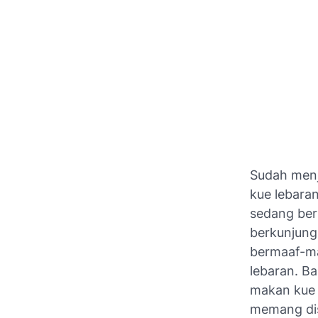
Sudah menja
kue lebara
sedang ber
berkunjung
bermaaf-ma
lebaran. B
makan kue l
memang dis