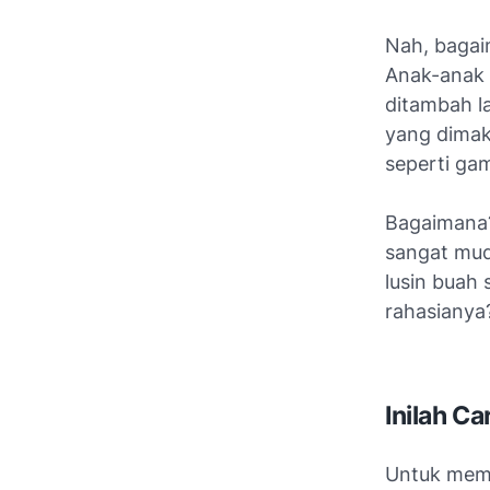
Nah, bagaim
Anak-anak 
ditambah l
yang dimaks
seperti gam
Bagaimana? 
sangat mud
lusin buah 
rahasianya
Inilah C
Untuk membu