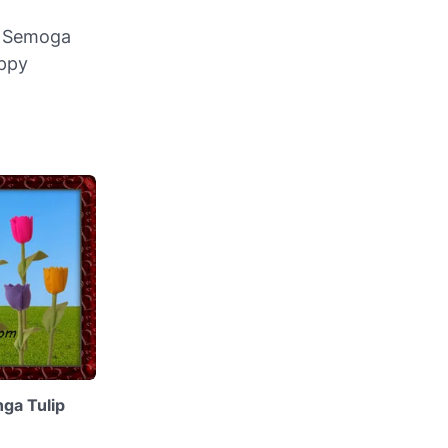
. Semoga
appy
ga Tulip