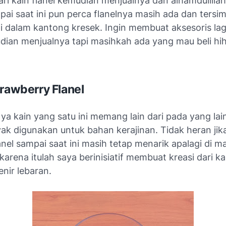
ari kain flanel kemudian menjualnya dan alhamdulillah 
pai saat ini pun perca flanelnya masih ada dan tersi
 dalam kantong kresek. Ingin membuat aksesoris lagi
dian menjualnya tapi masihkah ada yang mau beli hih
trawberry Flanel
, ya kain yang satu ini memang lain dari pada yang lai
ak digunakan untuk bahan kerajinan. Tidak heran jika
lanel sampai saat ini masih tetap menarik apalagi di m
karena itulah saya berinisiatif membuat kreasi dari kai
nir lebaran.