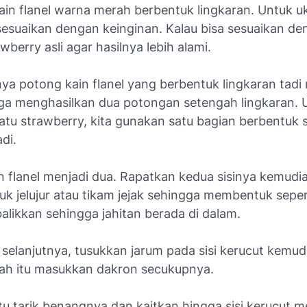
kain flanel warna merah berbentuk lingkaran. Untuk u
isesuaikan dengan keinginan. Kalau bisa sesuaikan d
wberry asli agar hasilnya lebih alami.
nya potong kain flanel yang berbentuk lingkaran tadi
ga menghasilkan dua potongan setengah lingkaran. 
tu strawberry, kita gunakan satu bagian berbentuk 
di.
in flanel menjadi dua. Rapatkan kedua sisinya kemudia
k jelujur atau tikam jejak sehingga membentuk seper
alikkan sehingga jahitan berada di dalam.
selanjutnya, tusukkan jarum pada sisi kerucut kemudi
elah itu masukkan dakron secukupnya.
itu tarik benangnya dan kaitkan hingga sisi kerucut m