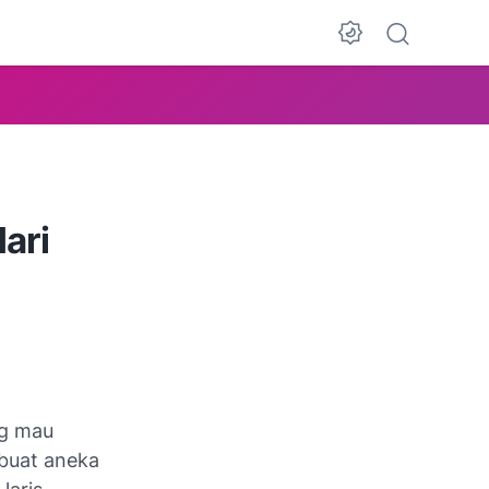
ari
ng mau
mbuat aneka