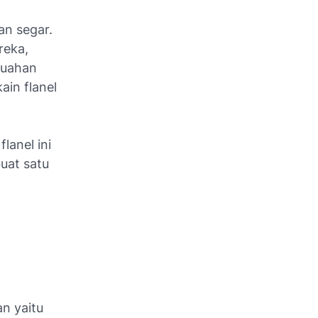
an segar.
reka,
buahan
ain flanel
lanel ini
uat satu
an yaitu