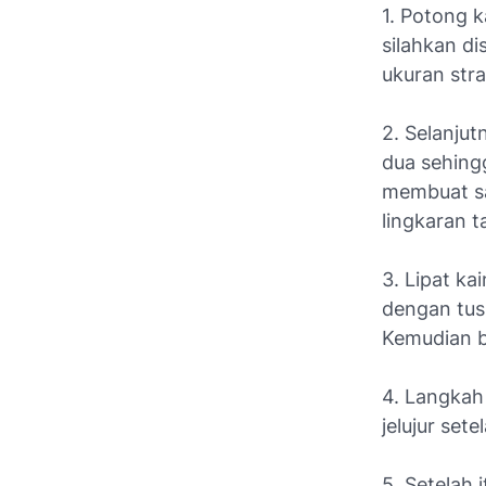
1. Potong 
silahkan d
ukuran stra
2. Selanjut
dua sehing
membuat sa
lingkaran ta
3. Lipat ka
dengan tusu
Kemudian b
4. Langkah 
jelujur set
5. Setelah 