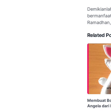
Demikianl
bermanfaat
Ramadhan, H
Related P
Membuat Bo
Angela dari 