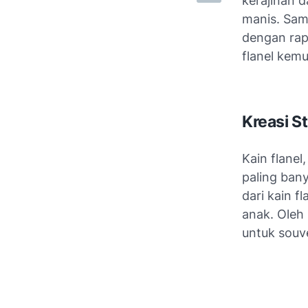
kerajinan d
manis. Sam
dengan rapi
flanel kemu
Kreasi S
Kain flanel
paling bany
dari kain f
anak. Oleh 
untuk souve