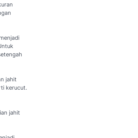
kuran
engan
 menjadi
Untuk
setengah
n jahit
ti kerucut.
an jahit
enjadi