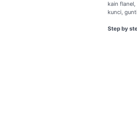
kain flanel
kunci, gunt
Step by st