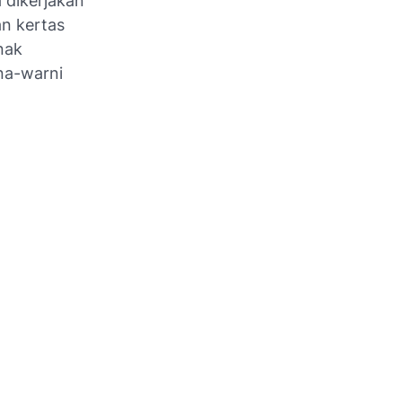
 dikerjakan
n kertas
nak
na-warni