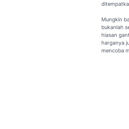
ditempatka
Mungkin ba
bukanlah s
hiasan gan
harganya ju
mencoba m