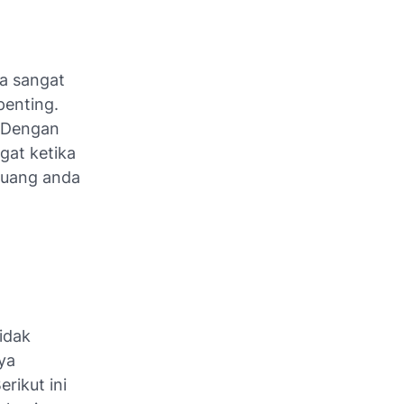
ga sangat
penting.
 Dengan
gat ketika
luang anda
idak
ya
rikut ini