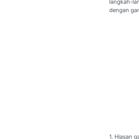
langkah-la
dengan ga
1. Hiasan g