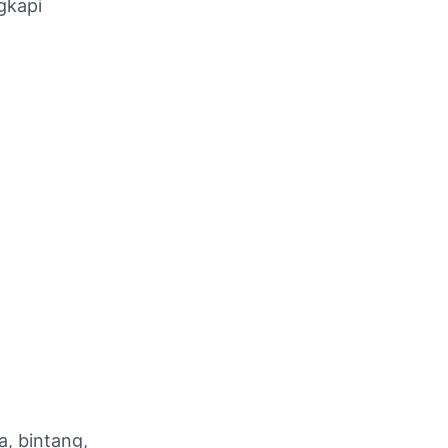
gkapi
a, bintang,