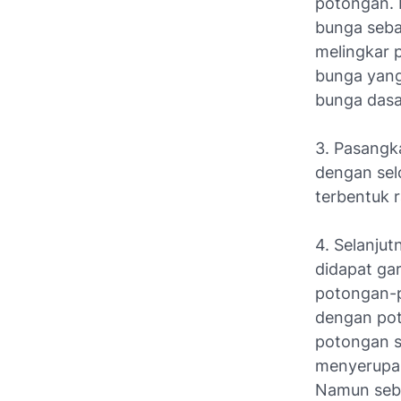
potongan. 
bunga seba
melingkar 
bunga yang
bunga dasa
3. Pasangka
dengan sel
terbentuk 
4. Selanju
didapat gar
potongan-
dengan poto
potongan s
menyerupai
Namun sebe