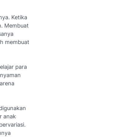
ya. Ketika
ah. Membuat
asanya
dah membuat
lajar para
a nyaman
karena
 digunakan
r anak
ervariasi.
mnya