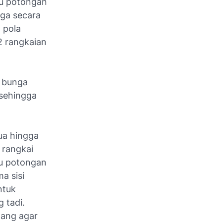
tu potongan
ga secara
 pola
2 rangkaian
a bunga
 sehingga
ua hingga
 rangkai
u potongan
a sisi
ntuk
 tadi.
tang agar