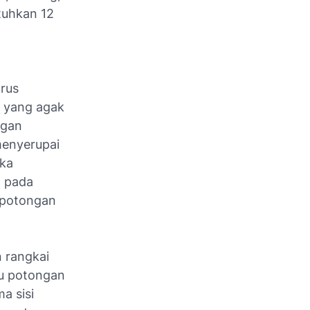
tuhkan 12
arus
s yang agak
ngan
menyerupai
ika
t pada
t potongan
 rangkai
u potongan
a sisi