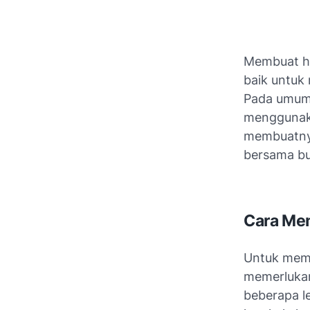
Membuat hi
baik untuk 
Pada umum
menggunaka
membuatnya
bersama bu
Cara Me
Untuk memb
memerlukan
beberapa le