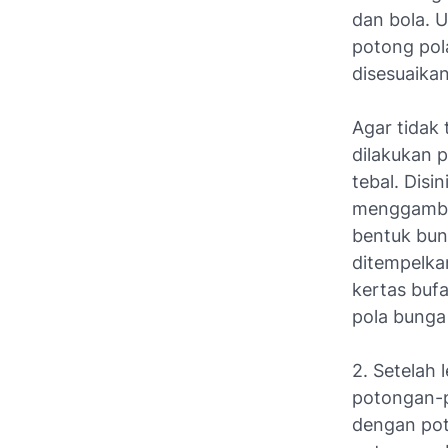
dan bola. 
potong pol
disesuaikan
Agar tidak
dilakukan 
tebal. Dis
menggambar
bentuk bun
ditempelkan
kertas buf
pola bunga
2. Setelah
potongan-
dengan poto