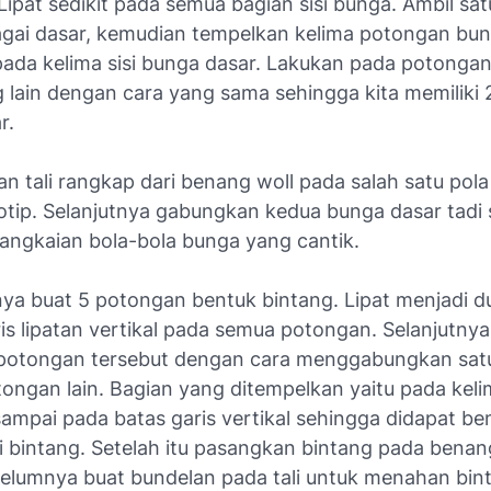
Lipat sedikit pada semua bagian sisi bunga. Ambil sa
gai dasar, kemudian tempelkan kelima potongan bun
pada kelima sisi bunga dasar. Lakukan pada potongan
 lain dengan cara yang sama sehingga kita memiliki 
r.
n tali rangkap dari benang woll pada salah satu pol
otip. Selanjutnya gabungkan kedua bunga dasar tadi
rangkaian bola-bola bunga yang cantik.
tnya buat 5 potongan bentuk bintang. Lipat menjadi d
is lipatan vertikal pada semua potongan. Selanjutnya
potongan tersebut dengan cara menggabungkan sat
ngan lain. Bagian yang ditempelkan yaitu pada kelim
ampai pada batas garis vertikal sehingga didapat be
 bintang. Setelah itu pasangkan bintang pada benang
lumnya buat bundelan pada tali untuk menahan bin