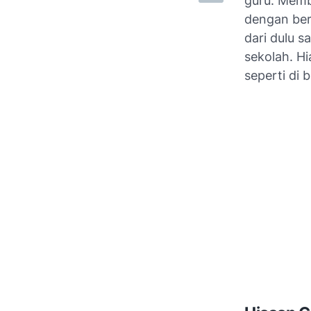
guru. Memb
dengan ber
dari dulu 
sekolah. H
seperti di 