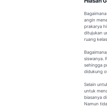
Hiasan 
Bagaimana 
angin mene
prakarya hi
ditujukan 
ruang kelas
Bagaimanap
siswanya. 
sehingga p
didukung o
Selain unt
untuk mend
biasanya d
Namun tida