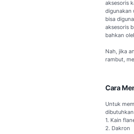
aksesoris k
digunakan u
bisa digun
aksesoris 
bahkan ole
Nah, jika 
rambut, men
Cara Me
Untuk memb
dibutuhkan 
1. Kain flan
2. Dakron