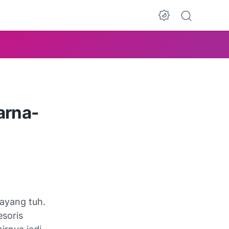
arna-
sayang tuh.
soris