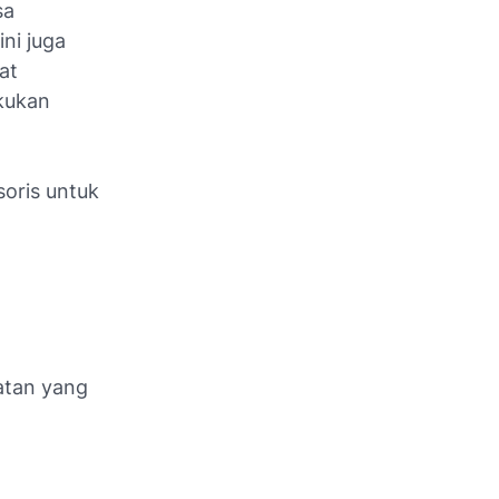
sa
ni juga
at
akukan
oris untuk
atan yang