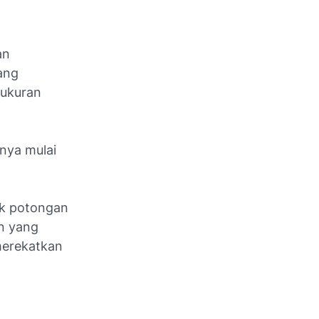
an
yang
 ukuran
nya mulai
uk potongan
an yang
merekatkan