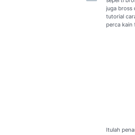
seperti bro
juga bross 
tutorial c
perca kain f
Itulah pen