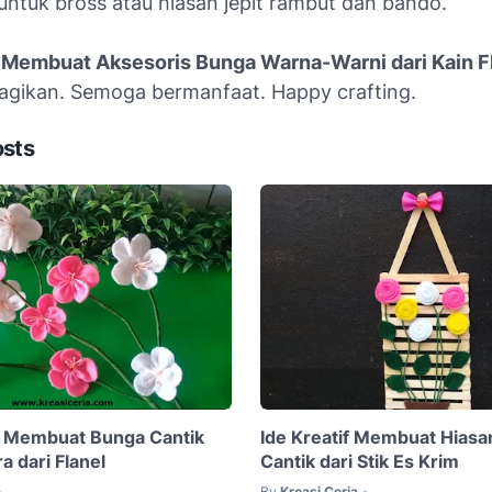
untuk bross atau hiasan jepit rambut dan bando.
 Membuat Aksesoris Bunga Warna-Warni dari Kain F
bagikan. Semoga bermanfaat. Happy crafting.
osts
 Membuat Bunga Cantik
Ide Kreatif Membuat Hiasa
 dari Flanel
Cantik dari Stik Es Krim
By
Kreasi Ceria
•
•