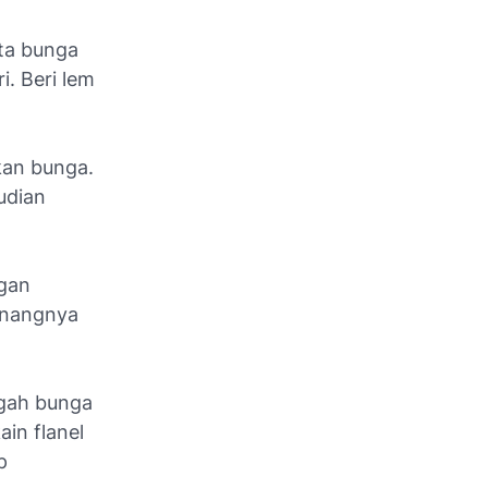
ta bunga
i. Beri lem
kan bunga.
udian
ngan
benangnya
ngah bunga
in flanel
p