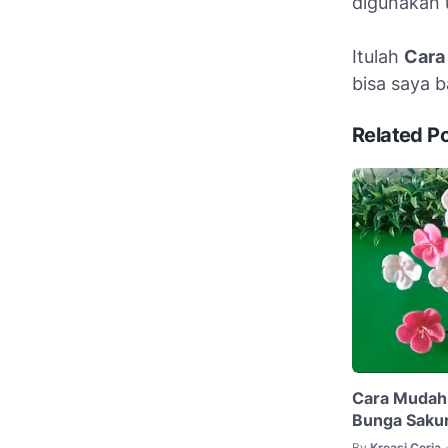
digunakan 
Itulah
Cara
bisa saya 
Related P
Cara Mudah
Bunga Sakura
By
Kreasi Ceria