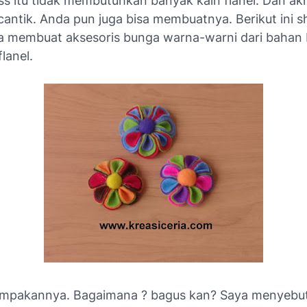
ss itu tidak membutuhkan banyak kain flanel. Dan akh
cantik. Anda pun juga bisa membuatnya. Berikut ini s
ara membuat aksesoris bunga warna-warni dari bahan
lanel.
ampakannya. Bagaimana ? bagus kan? Saya menyebu