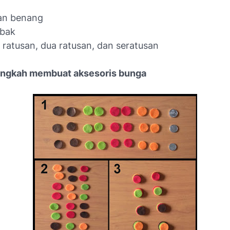
an benang
mbak
a ratusan, dua ratusan, dan seratusan
angkah membuat aksesoris bunga