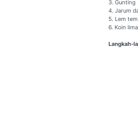
3. Gunting
4. Jarum d
5. Lem te
6. Koin lim
Langkah-l