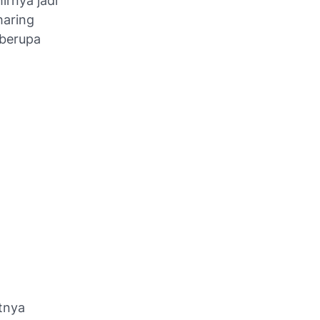
irnya jadi
haring
 berupa
tnya