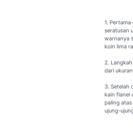
1. Pertama-
seratusan u
warnanya s
koin lima r
2. Langkah
dari ukuran
3. Setelah
kain flanel
paling ata
ujung-ujun