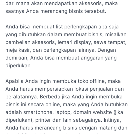
dari mana akan mendapatkan aksesoris, maka
saatnya Anda merancang bisnis tersebut.
Anda bisa membuat list perlengkapan apa saja
yang dibutuhkan dalam membuat bisnis, misalkan
pembelian aksesoris, lemari display, sewa tempat,
meja kasir, dan perlengkapan lainnya. Dengan
demikian, Anda bisa membuat anggaran yang
diperlukan.
Apabila Anda ingin membuka toko offline, maka
Anda harus mempersiapkan lokasi penjualan dan
peralatannya. Berbeda jika Anda ingin membuka
bisnis ini secara online, maka yang Anda butuhkan
adalah smartphone, laptop, domain website (jika
diperlukan), printer dan lain sebagainya. Intinya,
Anda harus merancang bisnis dengan matang dan