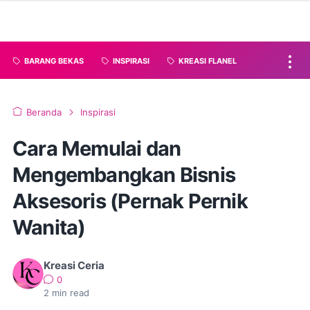
BARANG BEKAS
INSPIRASI
KREASI FLANEL
Beranda
Inspirasi
Cara Memulai dan
Mengembangkan Bisnis
Aksesoris (Pernak Pernik
Wanita)
Kreasi Ceria
0
2
min read