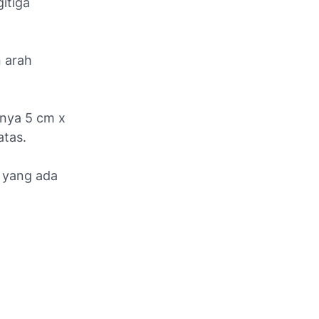
gitiga
n arah
nya 5 cm x
atas.
 yang ada