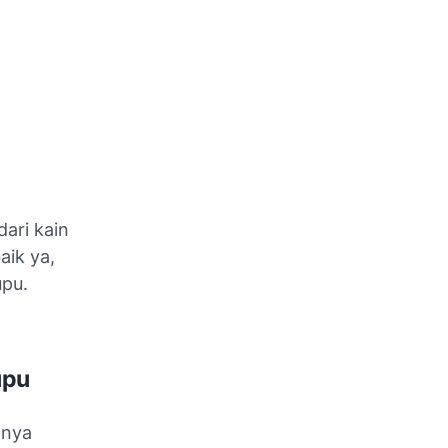
ari kain
aik ya,
upu.
upu
anya