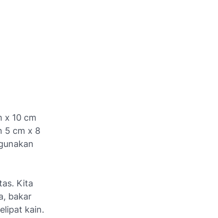
m x 10 cm
n 5 cm x 8
igunakan
as. Kita
a, bakar
elipat kain.