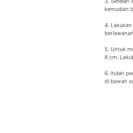
3. Setelah 
kemudian ba
4. Lakukan
berlawanan
5. Untuk m
8 cm. Laku
6. Itulah 
di bawah s