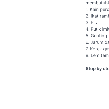
membutuhka
1. Kain per
2. Ikat ram
3. Pita
4. Putik imi
5. Gunting
6. Jarum d
7. Korek ga
8. Lem te
Step by st