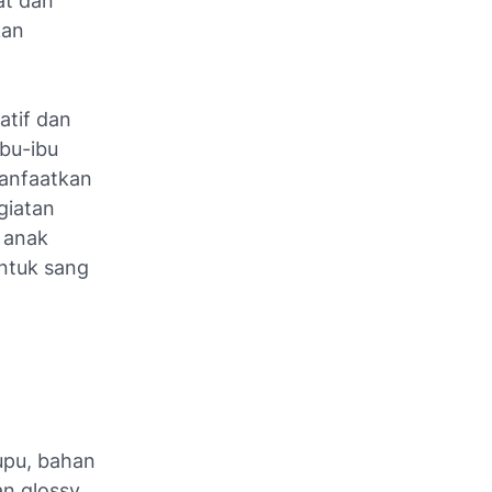
at dan
kan
atif dan
bu-ibu
manfaatkan
giatan
i anak
ntuk sang
kupu, bahan
n glossy,