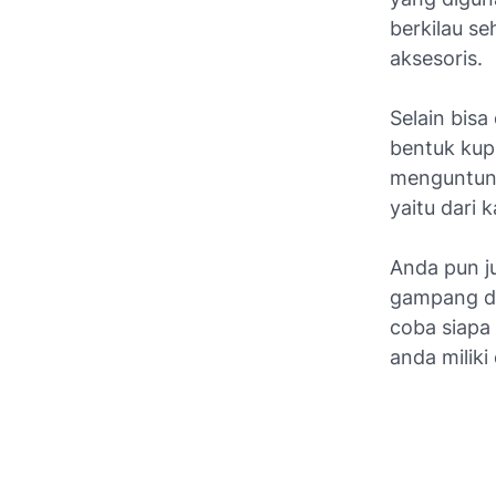
berkilau s
aksesoris.
Selain bisa
bentuk kupu
menguntung
yaitu dari k
Anda pun j
gampang di
coba siapa
anda miliki