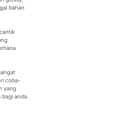
agai bahan
 cantik
ang
erhana
sangat
ri coba-
n yang
s bagi anda.