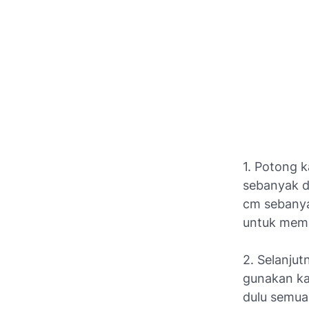
1. Potong 
sebanyak d
cm sebanya
untuk memb
2. Selanjut
gunakan ka
dulu semua 