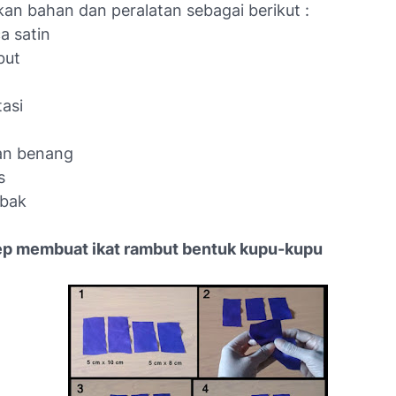
n bahan dan peralatan sebagai berikut :
ca satin
but
tasi
an benang
s
mbak
ep membuat ikat rambut bentuk kupu-kupu