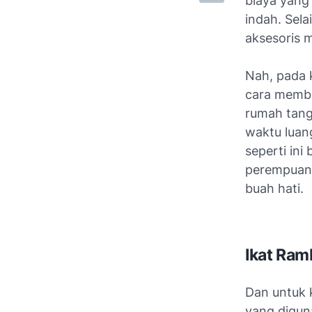
biaya yang 
indah. Sel
aksesoris m
Nah, pada k
cara membu
rumah tang
waktu luan
seperti in
perempuan,
buah hati.
Ikat Ram
Dan untuk k
yang digun