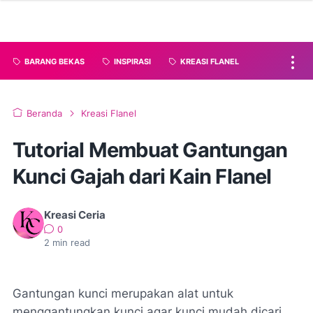
BARANG BEKAS
INSPIRASI
KREASI FLANEL
Beranda
Kreasi Flanel
Tutorial Membuat Gantungan
Kunci Gajah dari Kain Flanel
Kreasi Ceria
0
2
min read
Gantungan kunci merupakan alat untuk
menggantungkan kunci agar kunci mudah dicari