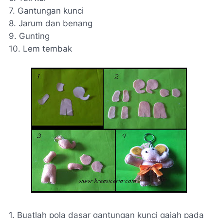
7. Gantungan kunci
8. Jarum dan benang
9. Gunting
10. Lem tembak
1. Buatlah pola dasar gantungan kunci gajah pada