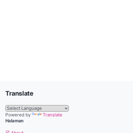
Translate
Powered by
Translate
Halaman
About