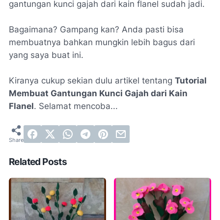
gantungan kunci gajah dari kain flanel sudah jadi.
Bagaimana? Gampang kan? Anda pasti bisa
membuatnya bahkan mungkin lebih bagus dari
yang saya buat ini.
Kiranya cukup sekian dulu artikel tentang
Tutorial
Membuat Gantungan Kunci Gajah dari Kain
Flanel
. Selamat mencoba...
Related Posts