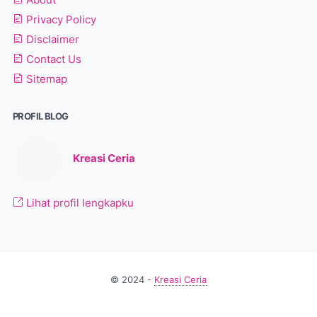
Privacy Policy
Disclaimer
Contact Us
Sitemap
PROFIL BLOG
Kreasi Ceria
Lihat profil lengkapku
© 2024 -
Kreasi Ceria