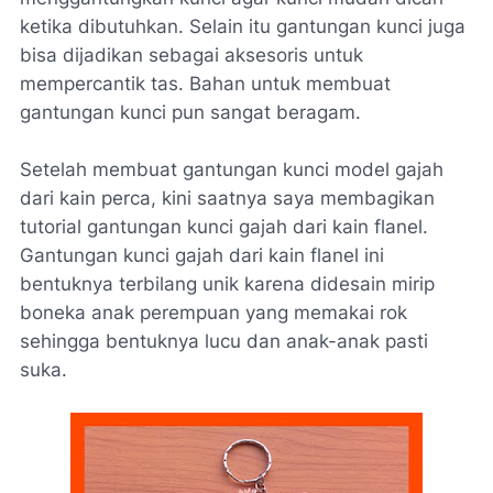
ketika dibutuhkan. Selain itu gantungan kunci juga
bisa dijadikan sebagai aksesoris untuk
mempercantik tas. Bahan untuk membuat
gantungan kunci pun sangat beragam.
Setelah membuat gantungan kunci model gajah
dari kain perca, kini saatnya saya membagikan
tutorial gantungan kunci gajah dari kain flanel.
Gantungan kunci gajah dari kain flanel ini
bentuknya terbilang unik karena didesain mirip
boneka anak perempuan yang memakai rok
sehingga bentuknya lucu dan anak-anak pasti
suka.